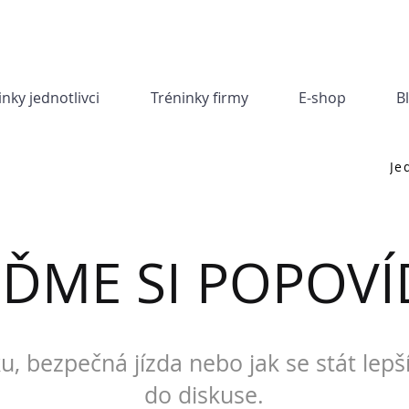
inky jednotlivci
Tréninky firmy
E-shop
B
Je
JĎME SI POPOVÍ
u, bezpečná jízda nebo jak se stát lepš
do diskuse.