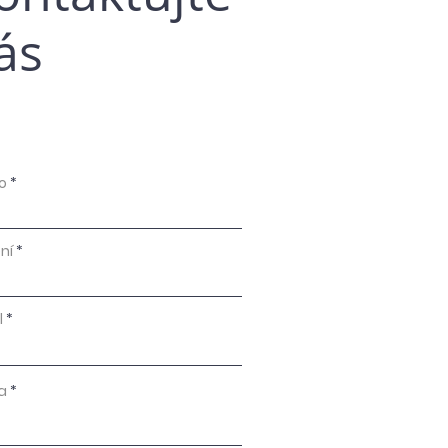
ás
o
ní
l
a