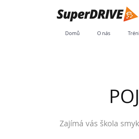
Domů
O nás
Trén
PO
Zajímá vás škola smyk