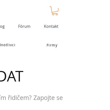
log
Fórum
Kontakt
dnotlivci
Firmy
DAT
ím řidičem? Zapojte se