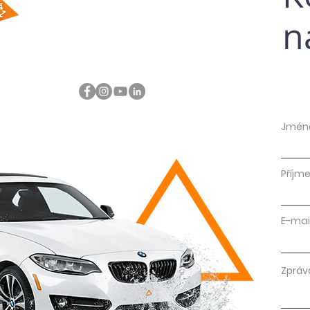
n
Jmén
Příjme
E-mai
Zpráv