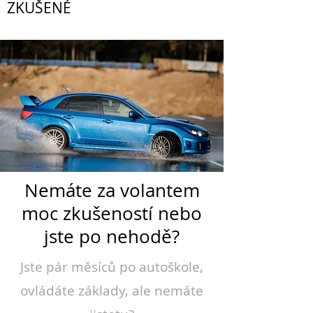
ZKUŠENÉ
Nemáte za volantem
moc zkušeností nebo
jste po nehodě?
Jste pár měsíců po autoškole,
ovládáte základy, ale nemáte