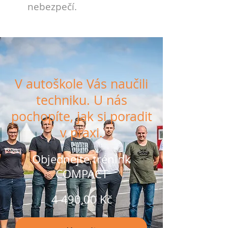
nebezpečí.
V autoškole Vás naučili
techniku. U nás
pochopíte, jak si poradit
v praxi.
Objednejte trénink
COMPACT
4 490,00 Kč