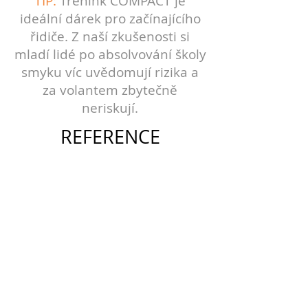
TIP:
Trénink COMPACT je
ideální dárek pro začínajícího
řidiče. Z naší zkušenosti si
mladí lidé po absolvování školy
smyku víc uvědomují rizika a
za volantem zbytečně
neriskují.
REFERENCE