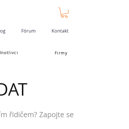
log
Fórum
Kontakt
dnotlivci
Firmy
DAT
ím řidičem? Zapojte se