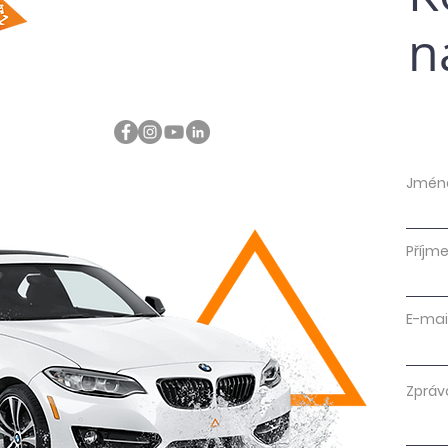
n
Jmén
Příjme
E-mai
Zpráv