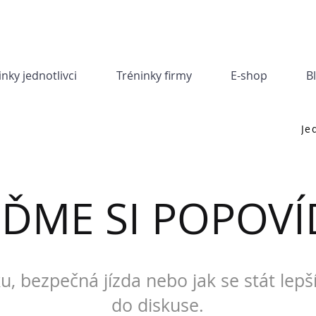
inky jednotlivci
Tréninky firmy
E-shop
B
Je
JĎME SI POPOVÍ
u, bezpečná jízda nebo jak se stát lepš
do diskuse.