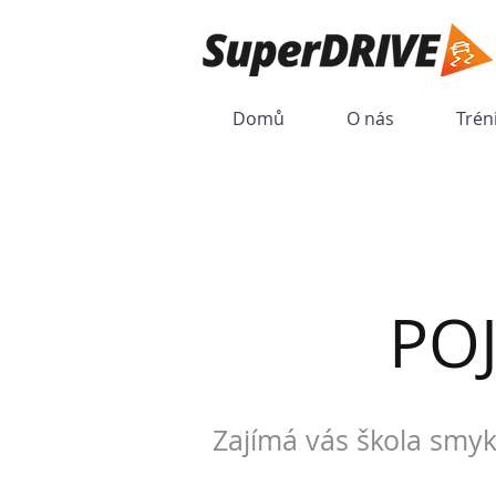
Domů
O nás
Trén
PO
Zajímá vás škola smyk