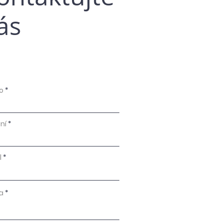
ás
o
ní
l
a