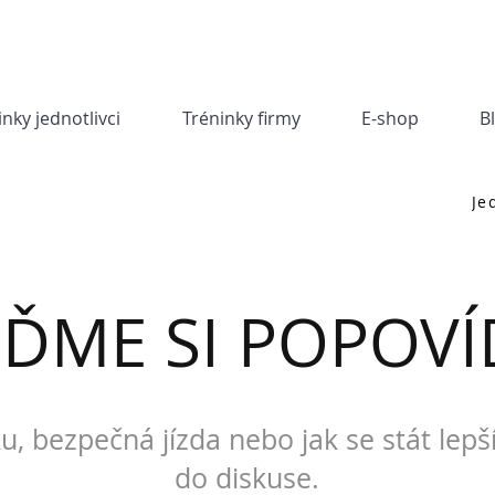
inky jednotlivci
Tréninky firmy
E-shop
B
Je
JĎME SI POPOVÍ
u, bezpečná jízda nebo jak se stát lepš
do diskuse.