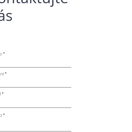
ás
o
ní
l
a