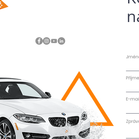
n
Jmén
Příjme
E-mai
Zpráv