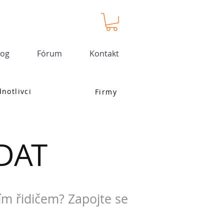
log
Fórum
Kontakt
dnotlivci
Firmy
DAT
ím řidičem? Zapojte se