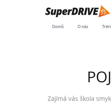
Domů
O nás
Trén
PO
Zajímá vás škola smyk