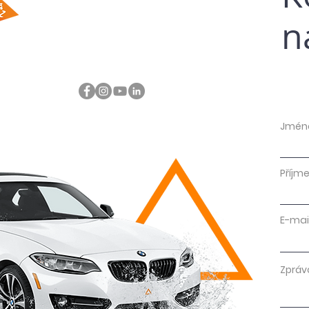
n
Jmén
Příjme
E-mai
Zpráv