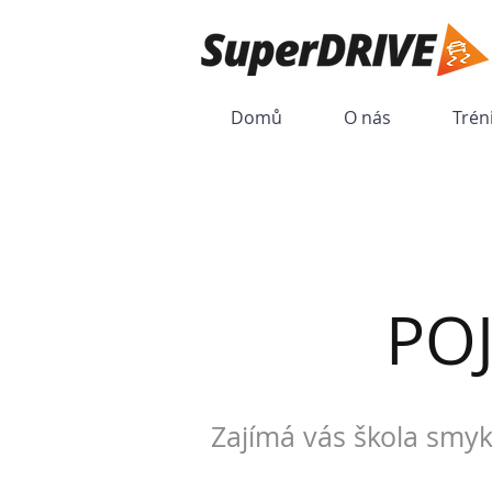
Domů
O nás
Trén
PO
Zajímá vás škola smyk