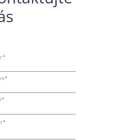
ás
o
ní
l
a