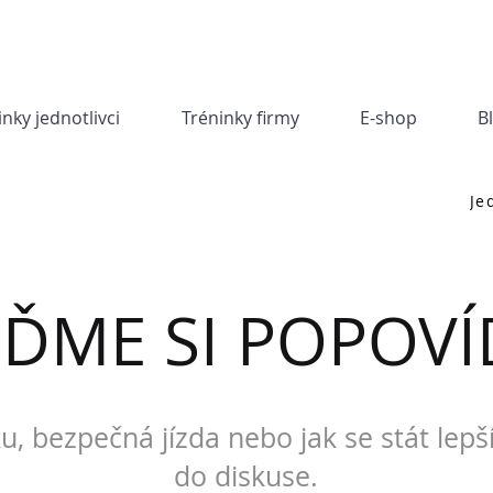
inky jednotlivci
Tréninky firmy
E-shop
B
Je
JĎME SI POPOVÍ
u, bezpečná jízda nebo jak se stát lepš
do diskuse.