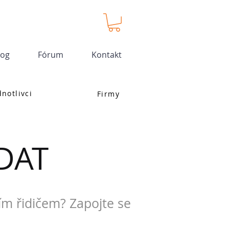
log
Fórum
Kontakt
dnotlivci
Firmy
DAT
ím řidičem? Zapojte se