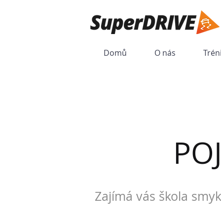
Domů
O nás
Trén
PO
Zajímá vás škola smyk