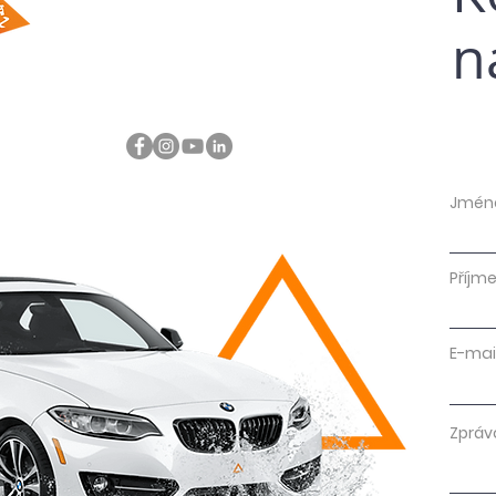
n
Jmén
Příjme
E-mai
Zpráv