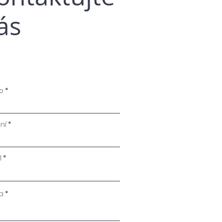
ás
o
ní
l
a