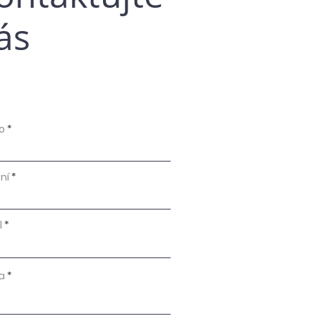
ás
o
ní
l
a