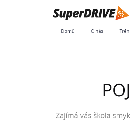
Domů
O nás
Trén
PO
Zajímá vás škola smyk