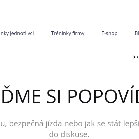
inky jednotlivci
Tréninky firmy
E-shop
B
Je
JĎME SI POPOVÍ
u, bezpečná jízda nebo jak se stát lepš
do diskuse.