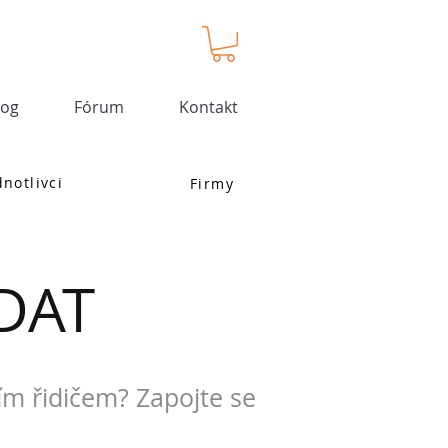
log
Fórum
Kontakt
dnotlivci
Firmy
DAT
ím řidičem? Zapojte se