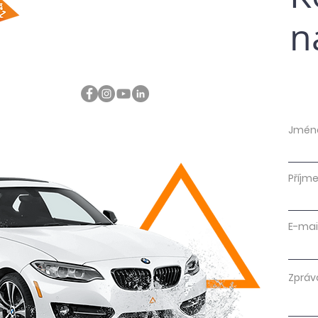
n
Jmén
Příjme
E-mai
Zpráv