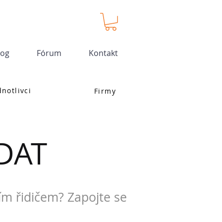
log
Fórum
Kontakt
dnotlivci
Firmy
DAT
ím řidičem? Zapojte se