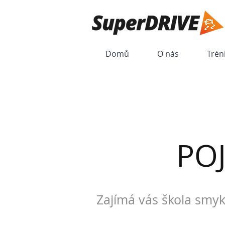
Domů
O nás
Trén
PO
Zajímá vás škola smyk