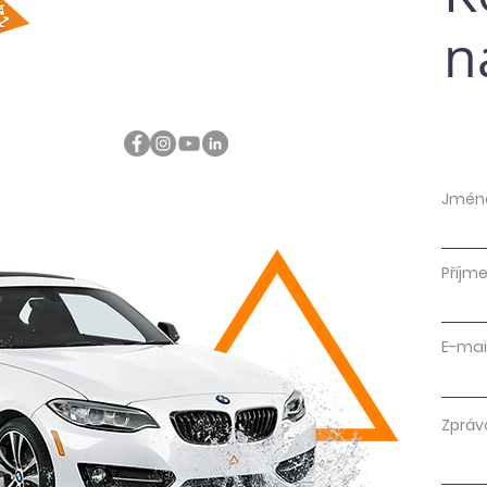
n
Jmén
Příjme
E-mai
Zpráv