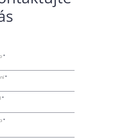
ás
o
ní
l
a