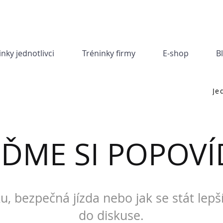
inky jednotlivci
Tréninky firmy
E-shop
B
Je
JĎME SI POPOVÍ
u, bezpečná jízda nebo jak se stát lepš
do diskuse.