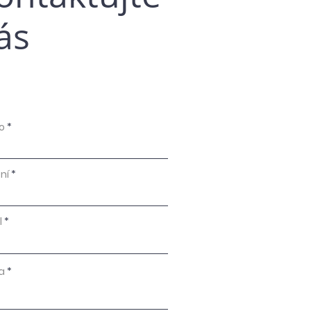
ás
o
ní
l
a