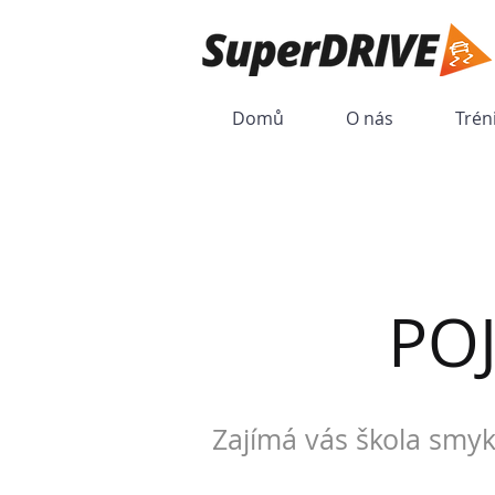
Domů
O nás
Trén
PO
Zajímá vás škola smyk