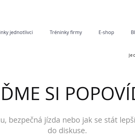
inky jednotlivci
Tréninky firmy
E-shop
B
Je
JĎME SI POPOVÍ
u, bezpečná jízda nebo jak se stát lepš
do diskuse.