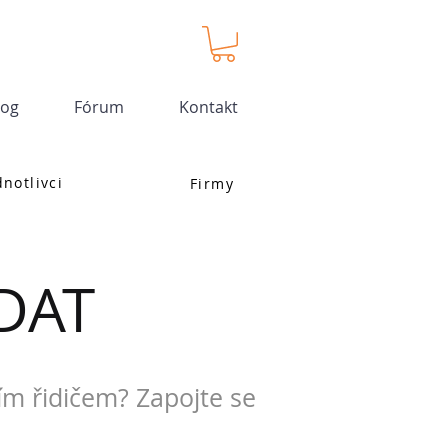
log
Fórum
Kontakt
dnotlivci
Firmy
DAT
ím řidičem? Zapojte se