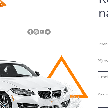
n
Jmén
Příjme
E-mai
Zpráv