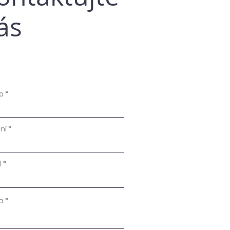
ás
o
ní
l
a