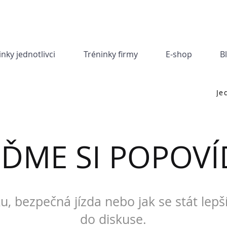
inky jednotlivci
Tréninky firmy
E-shop
B
Je
JĎME SI POPOVÍ
u, bezpečná jízda nebo jak se stát lepš
do diskuse.