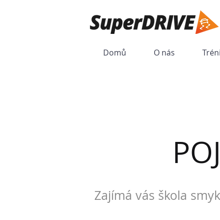
Domů
O nás
Trén
PO
Zajímá vás škola smyk