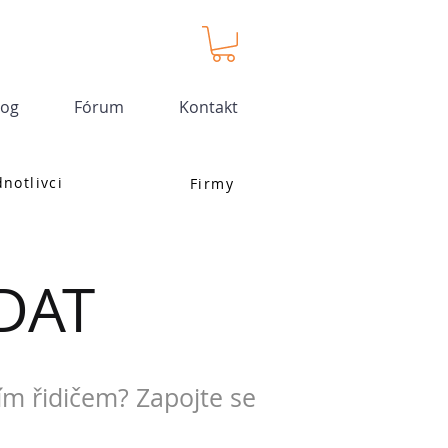
log
Fórum
Kontakt
dnotlivci
Firmy
DAT
ím řidičem? Zapojte se