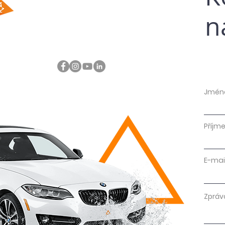
n
Jmén
Příjme
E-mai
Zpráv