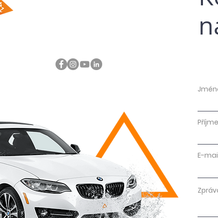
n
Jmén
Příjme
E-mai
Zpráv