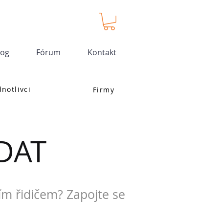
log
Fórum
Kontakt
dnotlivci
Firmy
DAT
ím řidičem? Zapojte se