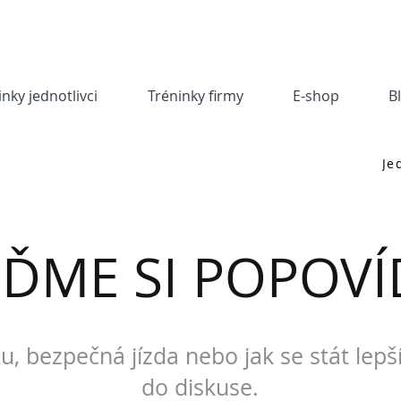
inky jednotlivci
Tréninky firmy
E-shop
B
Je
JĎME SI POPOVÍ
u, bezpečná jízda nebo jak se stát lepš
do diskuse.