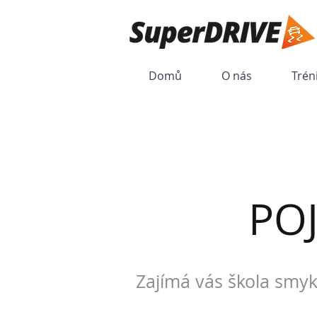
Domů
O nás
Trén
PO
Zajímá vás škola smyk