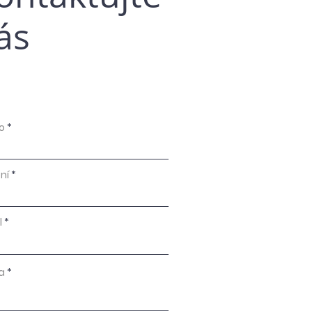
ás
o
ní
l
a