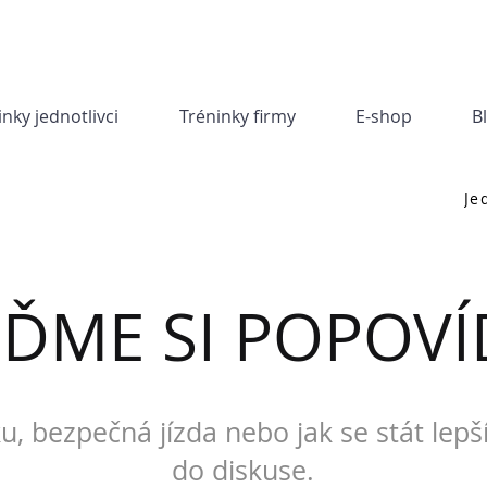
inky jednotlivci
Tréninky firmy
E-shop
B
Je
JĎME SI POPOVÍ
u, bezpečná jízda nebo jak se stát lepš
do diskuse.