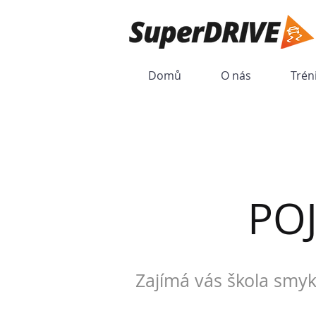
Domů
O nás
Trén
PO
Zajímá vás škola smyk