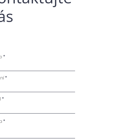
ás
o
ní
l
a