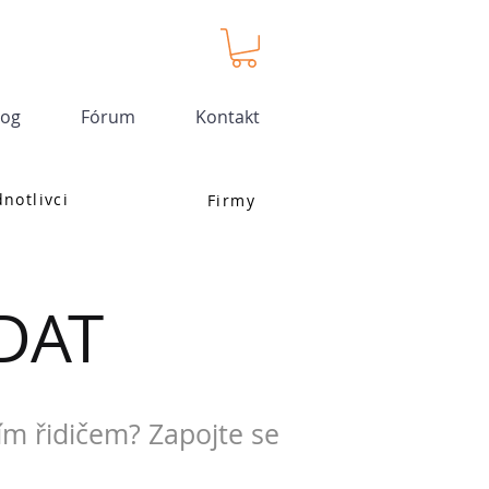
log
Fórum
Kontakt
dnotlivci
Firmy
DAT
ím řidičem? Zapojte se