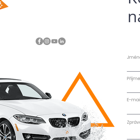
n
Jmén
Příjme
E-mai
Zpráv