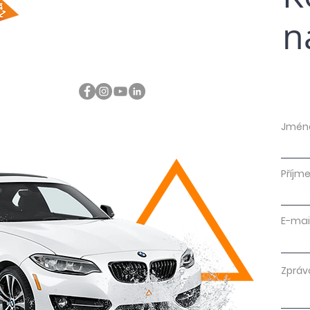
n
Jmén
Příjme
E-mai
Zpráv