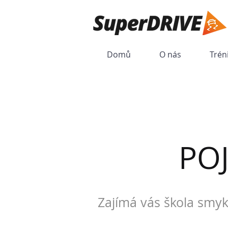
Domů
O nás
Trén
PO
Zajímá vás škola smyk