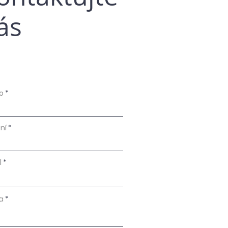
ás
o
ní
l
a