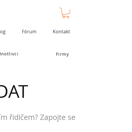
log
Fórum
Kontakt
dnotlivci
Firmy
DAT
ím řidičem? Zapojte se