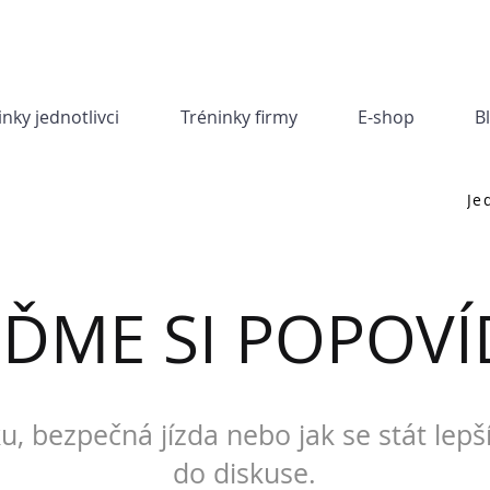
inky jednotlivci
Tréninky firmy
E-shop
B
Je
JĎME SI POPOVÍ
u, bezpečná jízda nebo jak se stát lepš
do diskuse.